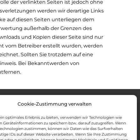
lle der verlinkten Seiten ist jedoch ohne
verletzungen werden wir derartige Links
ke auf diesen Seiten unterliegen dem
Verwertung außerhalb der Grenzen des
wnloads und Kopien dieser Seite sind nur
cht vom Betreiber erstellt wurden, werden
ichnet. Sollten Sie trotzdem auf eine
inweis. Bei Bekanntwerden von
tfernen.
Cookie-Zustimmung verwalten
in optimales Erlebnis zu bieten, verwenden wir Technologien wie
© 2024 AStA FH Aachen
m Geräteinformationen zu speichern bzw. darauf zuzugreifen. Wenn
 Technologien zustimmen, können wir Daten wie das Surfverhalten
utige IDs auf dieser Website verarbeiten. Wenn Sie Ihre Zustimmung
ilen oder zurückziehen, können bestimmte Merkmale und Funktionen